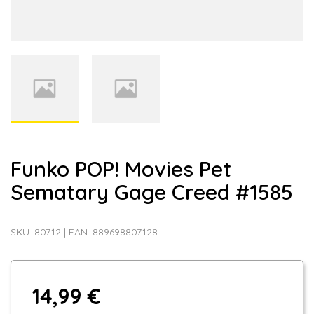
Funko POP! Movies Pet
Sematary Gage Creed #1585
SKU:
80712
|
EAN:
889698807128
14,99 €