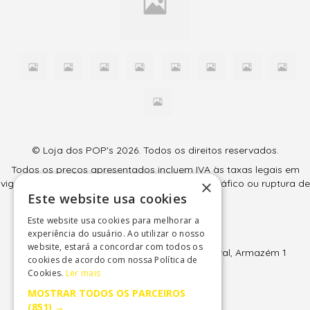
© Loja dos POP's 2026. Todos os direitos reservados.
Todos os preços apresentados incluem IVA às taxas legais em
×
vigor (6% e 23%) e são válidos salvo erro tipográfico ou ruptura de
Este website usa cookies
stock.
Este website usa cookies para melhorar a
Loja dos POP's
experiência do usuário. Ao utilizar o nosso
Sintralúdica, Lda
website, estará a concordar com todos os
EN247, KM65 - Av 11 de Junho 50, Park Charal, Armazém 1
cookies de acordo com nossa Política de
2709-510 Terrugem - Sintra
Cookies.
Ler mais
NIF: 507 507 037
MOSTRAR TODOS OS PARCEIROS
(851) →