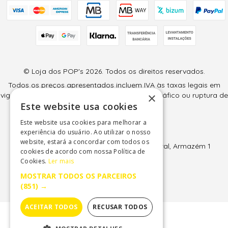
© Loja dos POP's 2026. Todos os direitos reservados.
Todos os preços apresentados incluem IVA às taxas legais em
×
vigor (6% e 23%) e são válidos salvo erro tipográfico ou ruptura de
Este website usa cookies
stock.
Este website usa cookies para melhorar a
Loja dos POP's
experiência do usuário. Ao utilizar o nosso
Sintralúdica, Lda
website, estará a concordar com todos os
EN247, KM65 - Av 11 de Junho 50, Park Charal, Armazém 1
cookies de acordo com nossa Política de
2709-510 Terrugem - Sintra
Cookies.
Ler mais
NIF: 507 507 037
MOSTRAR TODOS OS PARCEIROS
(851) →
ACEITAR TODOS
RECUSAR TODOS