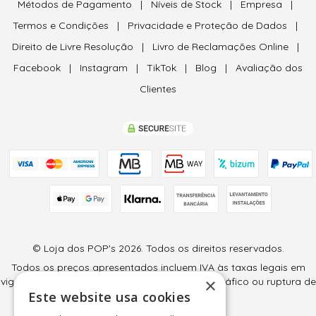
Métodos de Pagamento
|
Níveis de Stock
|
Empresa
|
Termos e Condições
|
Privacidade e Proteção de Dados
|
Direito de Livre Resolução
|
Livro de Reclamações Online
|
Facebook
|
Instagram
|
TikTok
|
Blog
|
Avaliação dos
Clientes
© Loja dos POP's 2026. Todos os direitos reservados.
Todos os preços apresentados incluem IVA às taxas legais em
×
vigor (6% e 23%) e são válidos salvo erro tipográfico ou ruptura de
Este website usa cookies
stock.