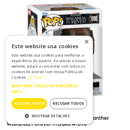
×
Este website usa cookies
Este website usa cookies para melhorar a
experiência do usuário. Ao utilizar o nosso
website, estará a concordar com todos os
cookies de acordo com nossa Política de
Cookies.
Ler mais
MOSTRAR TODOS OS PARCEIROS
(851) →
ACEITAR TODOS
RECUSAR TODOS
MOSTRAR DETALHES
Funko POP! Marvel Studios Black Panther
Wakanda Forever M'Baku #1098