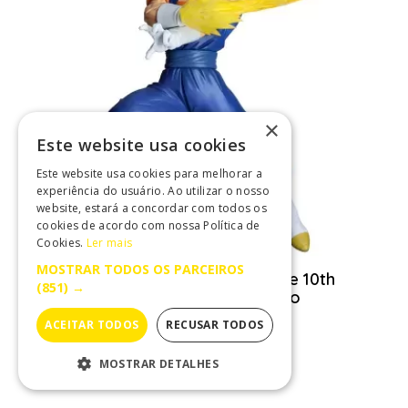
×
Este website usa cookies
Este website usa cookies para melhorar a
experiência do usuário. Ao utilizar o nosso
website, estará a concordar com todos os
cookies de acordo com nossa Política de
Cookies.
Ler mais
MOSTRAR TODOS OS PARCEIROS
Figura Dragon Ball Z Dokkan Battle 10th
(851) →
Anniversary Vegito 19cm Banpresto
39,99 €
ACEITAR TODOS
RECUSAR TODOS
Comprar
MOSTRAR DETALHES