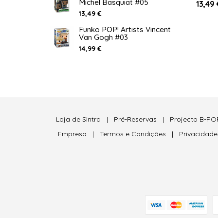
Michel Basquiat #05
13,49 
13,49 €
Funko POP! Artists Vincent
Van Gogh #03
14,99 €
Loja de Sintra
|
Pré-Reservas
|
Projecto B-PO
Empresa
|
Termos e Condições
|
Privacidad