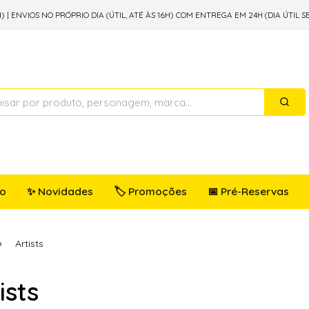
) | ENVIOS NO PRÓPRIO DIA (ÚTIL, ATÉ ÀS 16H) COM ENTREGA EM 24H (DIA ÚTIL S
io
✨ Novidades
🏷️ Promoções
📅 Pré-Reservas
Artists
ists