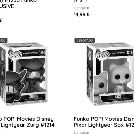
a) #1230 Funko
#1211
USIVE
Lightyear
ar
14,99 €
€
ADO
ESGOTADO
o POP! Movies Disney
Funko POP! Movies Dis
 Lightyear Zurg #1214
Pixar Lightyear Sox #1
ar
Lightyear