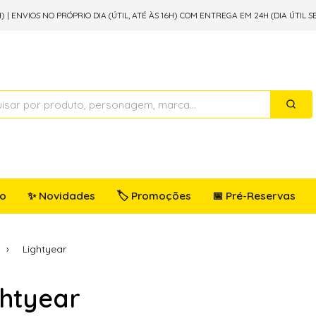
) | ENVIOS NO PRÓPRIO DIA (ÚTIL, ATÉ ÀS 16H) COM ENTREGA EM 24H (DIA ÚTIL S
io
✨ Novidades
🏷️ Promoções
📅 Pré-Reservas
Lightyear
ghtyear