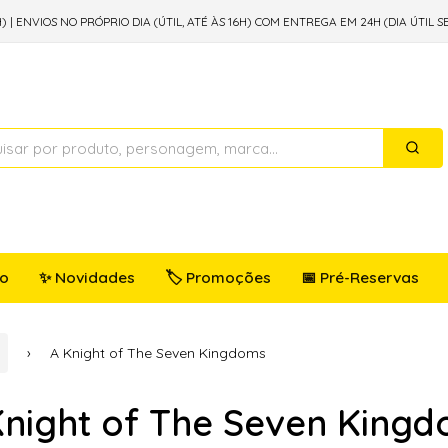
) | ENVIOS NO PRÓPRIO DIA (ÚTIL, ATÉ ÀS 16H) COM ENTREGA EM 24H (DIA ÚTIL S
io
✨ Novidades
🏷️ Promoções
📅 Pré-Reservas
A Knight of The Seven Kingdoms
Knight of The Seven King