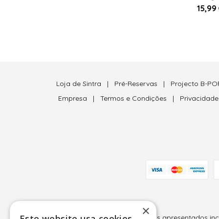
15,99
Loja de Sintra
|
Pré-Reservas
|
Projecto B-PO
Empresa
|
Termos e Condições
|
Privacidad
×
Este website usa cookies
Todos os preços apresentados inclu