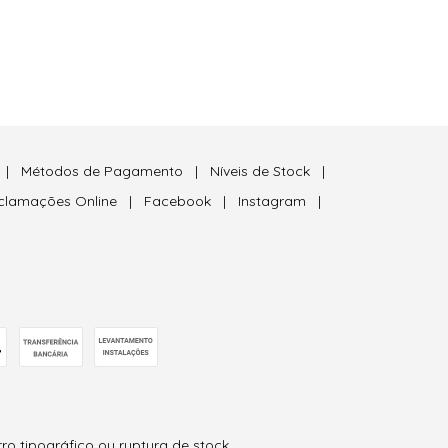
|
Métodos de Pagamento
|
Níveis de Stock
|
eclamações Online
|
Facebook
|
Instagram
|
ro tipográfico ou ruptura de stock.