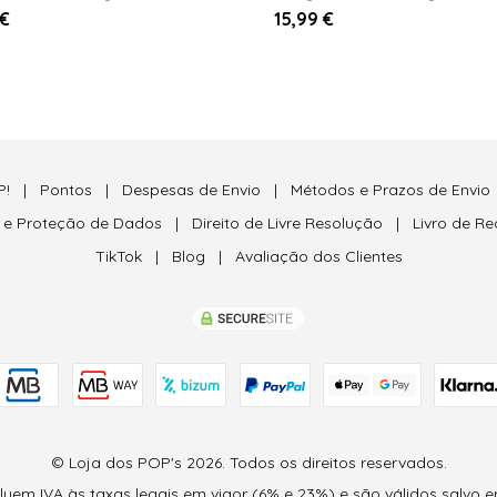
 €
15,99 €
P!
|
Pontos
|
Despesas de Envio
|
Métodos e Prazos de Envio
e e Proteção de Dados
|
Direito de Livre Resolução
|
Livro de R
TikTok
|
Blog
|
Avaliação dos Clientes
© Loja dos POP's 2026. Todos os direitos reservados.
em IVA às taxas legais em vigor (6% e 23%) e são válidos salvo er