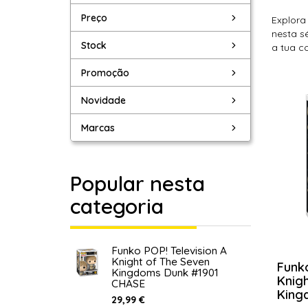
Preço
Explora
nesta s
Stock
a tua c
Promoção
Novidade
Marcas
Popular nesta
categoria
Funko POP! Television A
Knight of The Seven
Funko
Kingdoms Dunk #1901
Knig
CHASE
King
29,99 €