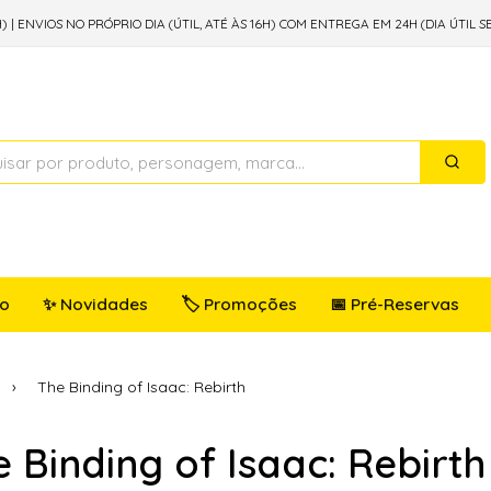
) | ENVIOS NO PRÓPRIO DIA (ÚTIL, ATÉ ÀS 16H) COM ENTREGA EM 24H (DIA ÚTIL S
io
✨ Novidades
🏷️ Promoções
📅 Pré-Reservas
The Binding of Isaac: Rebirth
 Binding of Isaac: Rebirth