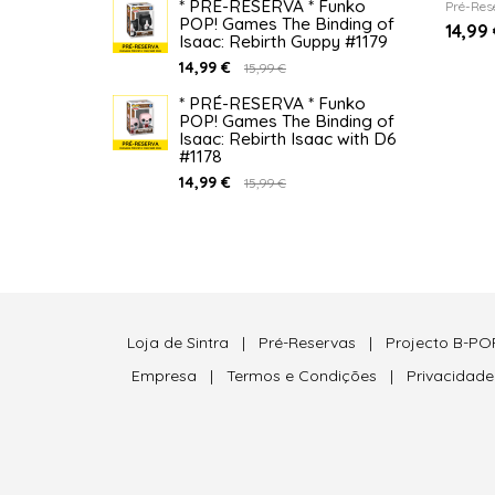
* PRÉ-RESERVA * Funko
Pré-Res
POP! Games The Binding of
14,99
Isaac: Rebirth Guppy #1179
14,99 €
15,99 €
* PRÉ-RESERVA * Funko
POP! Games The Binding of
Isaac: Rebirth Isaac with D6
#1178
14,99 €
15,99 €
Loja de Sintra
|
Pré-Reservas
|
Projecto B-PO
Empresa
|
Termos e Condições
|
Privacidad