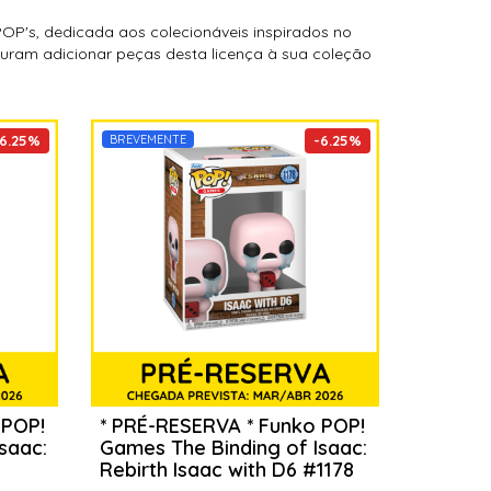
POP's, dedicada aos colecionáveis inspirados no
uram adicionar peças desta licença à sua coleção
6.25
%
BREVEMENTE
-
6.25
%
 POP!
* PRÉ-RESERVA * Funko POP!
saac:
Games The Binding of Isaac:
Rebirth Isaac with D6 #1178