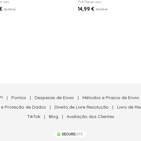
ervas
Pré-Reservas
 €
14,99 €
15,99 €
15,99 €
P!
|
Pontos
|
Despesas de Envio
|
Métodos e Prazos de Envio
e e Proteção de Dados
|
Direito de Livre Resolução
|
Livro de R
TikTok
|
Blog
|
Avaliação dos Clientes