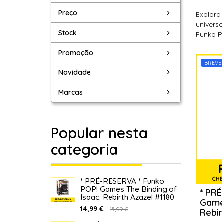
Preço
Explora
univers
Stock
Funko P
Promoção
BREVE
Novidade
Marcas
Popular nesta
categoria
* PRÉ-RESERVA * Funko
POP! Games The Binding of
* PR
Isaac: Rebirth Azazel #1180
Games
14,99 €
15,99 €
Rebir