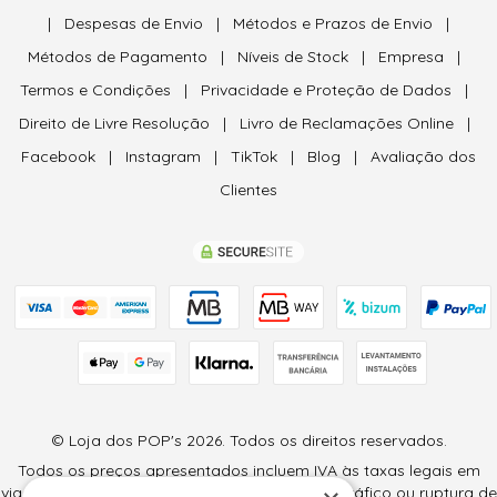
|
Despesas de Envio
|
Métodos e Prazos de Envio
|
Métodos de Pagamento
|
Níveis de Stock
|
Empresa
|
Termos e Condições
|
Privacidade e Proteção de Dados
|
Direito de Livre Resolução
|
Livro de Reclamações Online
|
Facebook
|
Instagram
|
TikTok
|
Blog
|
Avaliação dos
Clientes
© Loja dos POP's 2026. Todos os direitos reservados.
Todos os preços apresentados incluem IVA às taxas legais em
vigor (6% e 23%) e são válidos salvo erro tipográfico ou ruptura de