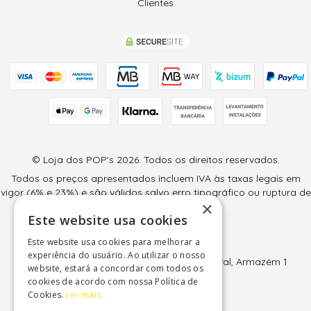
Clientes
© Loja dos POP's 2026. Todos os direitos reservados.
Todos os preços apresentados incluem IVA às taxas legais em
vigor (6% e 23%) e são válidos salvo erro tipográfico ou ruptura de
×
stock.
Este website usa cookies
Loja dos POP's
Este website usa cookies para melhorar a
Sintralúdica, Lda
experiência do usuário. Ao utilizar o nosso
EN247, KM65 - Av 11 de Junho 50, Park Charal, Armazém 1
website, estará a concordar com todos os
2709-510 Terrugem - Sintra
cookies de acordo com nossa Política de
NIF: 507 507 037
Cookies.
Ler mais