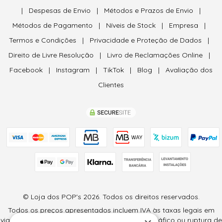
|
Despesas de Envio
|
Métodos e Prazos de Envio
|
Métodos de Pagamento
|
Níveis de Stock
|
Empresa
|
Termos e Condições
|
Privacidade e Proteção de Dados
|
Direito de Livre Resolução
|
Livro de Reclamações Online
|
Facebook
|
Instagram
|
TikTok
|
Blog
|
Avaliação dos
Clientes
© Loja dos POP's 2026. Todos os direitos reservados.
Todos os preços apresentados incluem IVA às taxas legais em
vigor (6% e 23%) e são válidos salvo erro tipográfico ou ruptura de