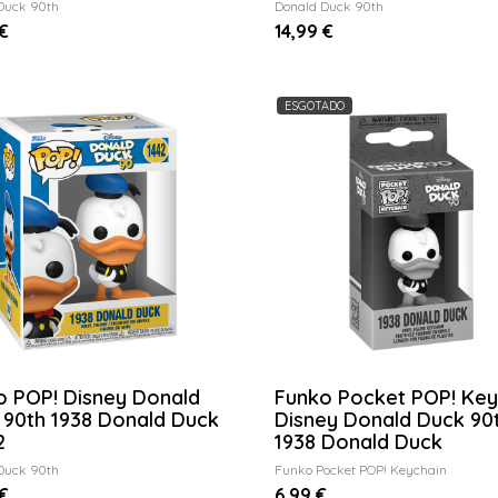
Duck 90th
Donald Duck 90th
€
14,99 €
ESGOTADO
o POP! Disney Donald
Funko Pocket POP! Key
 90th 1938 Donald Duck
Disney Donald Duck 90
2
1938 Donald Duck
Duck 90th
Funko Pocket POP! Keychain
€
6,99 €