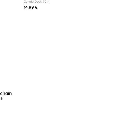
Donald Duck 90th
14,99 €
chain
th