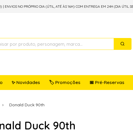
) | ENVIOS NO PRÓPRIO DIA (ÚTIL, ATÉ ÀS 16H) COM ENTREGA EM 24H (DIA ÚTIL S
io
✨ Novidades
🏷️ Promoções
📅 Pré-Reservas
Donald Duck 90th
nald Duck 90th