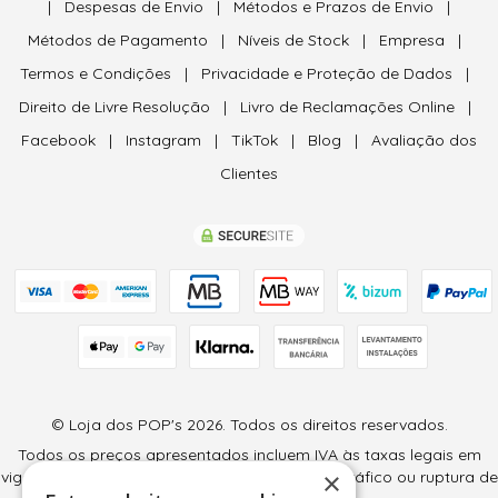
|
Despesas de Envio
|
Métodos e Prazos de Envio
|
Métodos de Pagamento
|
Níveis de Stock
|
Empresa
|
Termos e Condições
|
Privacidade e Proteção de Dados
|
Direito de Livre Resolução
|
Livro de Reclamações Online
|
Facebook
|
Instagram
|
TikTok
|
Blog
|
Avaliação dos
Clientes
© Loja dos POP's 2026. Todos os direitos reservados.
Todos os preços apresentados incluem IVA às taxas legais em
×
vigor (6% e 23%) e são válidos salvo erro tipográfico ou ruptura de