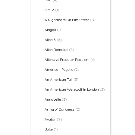
8 Mile
(1)
A Nightmare On Elm Street
(1)
Abigail
(1)
Alien 3
(8)
Alien Romulus
(5)
Aliens vs Predator Requiem
(4)
American Psycho
(2)
An American Tail
(5)
An American Werewolf In London
(2)
Annabelle
(3)
Army of Darkness
(2)
Avatar
(9)
Babe
(1)