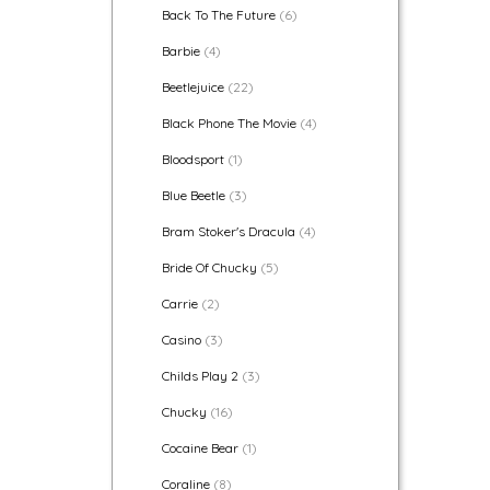
Back To The Future
(6)
Barbie
(4)
Beetlejuice
(22)
Black Phone The Movie
(4)
Bloodsport
(1)
Blue Beetle
(3)
Bram Stoker's Dracula
(4)
Bride Of Chucky
(5)
Carrie
(2)
Casino
(3)
Childs Play 2
(3)
Chucky
(16)
Cocaine Bear
(1)
Coraline
(8)