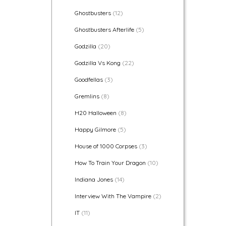
Ghostbusters
(12)
Ghostbusters Afterlife
(5)
Godzilla
(20)
Godzilla Vs Kong
(22)
Goodfellas
(3)
Gremlins
(8)
H20 Halloween
(8)
Happy Gilmore
(5)
House of 1000 Corpses
(3)
How To Train Your Dragon
(10)
Indiana Jones
(14)
Interview With The Vampire
(2)
IT
(11)