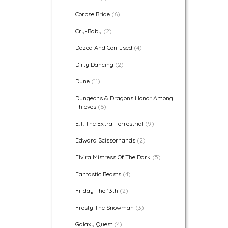
Corpse Bride
(6)
Cry-Baby
(2)
Dazed And Confused
(4)
Dirty Dancing
(2)
Dune
(11)
Dungeons & Dragons Honor Among
Thieves
(6)
E.T. The Extra-Terrestrial
(9)
Edward Scissorhands
(2)
Elvira Mistress Of The Dark
(5)
Fantastic Beasts
(4)
Friday The 13th
(2)
Frosty The Snowman
(3)
Galaxy Quest
(4)