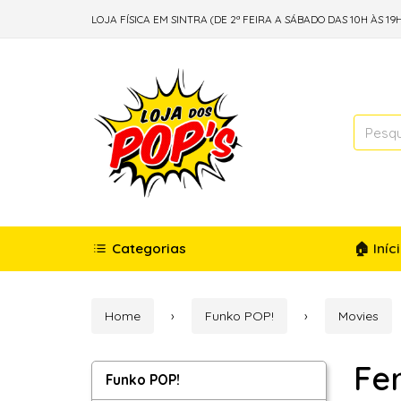
LOJA FÍSICA EM SINTRA (DE 2ª FEIRA A SÁBADO DAS 10H ÀS 19H
Categorias
🏠 Iníc
Home
Funko POP!
Movies
Fer
Funko
Funko POP!
POP!