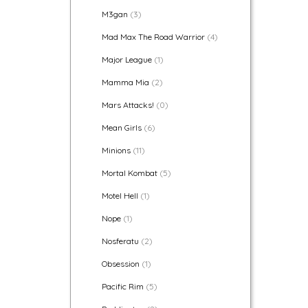
M3gan
(3)
Mad Max The Road Warrior
(4)
Major League
(1)
Mamma Mia
(2)
Mars Attacks!
(0)
Mean Girls
(6)
Minions
(11)
Mortal Kombat
(5)
Motel Hell
(1)
Nope
(1)
Nosferatu
(2)
Obsession
(1)
Pacific Rim
(5)