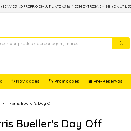
) | ENVIOS NO PRÓPRIO DIA (ÚTIL, ATÉ ÀS 16H) COM ENTREGA EM 24H (DIA ÚTIL S
io
✨ Novidades
🏷️ Promoções
📅 Pré-Reservas
Ferris Bueller's Day Off
ris Bueller's Day Off