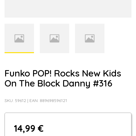
Funko POP! Rocks New Kids
On The Block Danny #316
SKU:
59612
|
EAN:
889698596121
14,99 €