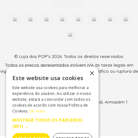
© Loja dos POP's 2026. Todos os direitos reservados.
Todos os preços apresentados incluem IVA às taxas legais em
×
vigor (6% e 23%) e são válidos salvo erro tipográfico ou ruptura de
Este website usa cookies
stock.
Este website usa cookies para melhorar a
Loja dos POP's
experiência do usuário. Ao utilizar o nosso
Sintralúdica, Lda
website, estará a concordar com todos os
EN247, KM65 - Av 11 de Junho 50, Park Charal, Armazém 1
cookies de acordo com nossa Política de
2709-510 Terrugem - Sintra
Cookies.
Ler mais
NIF: 507 507 037
MOSTRAR TODOS OS PARCEIROS
(851) →